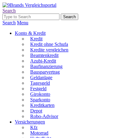
Search
Search
Menu
Konto & Kredit
Kredit
Kredit ohne Schufa
Kredite vergleichen
Beamtenkredit
Azubi-Kredit
Baufinanzierung
Bausparvertrag
Geldanlage
Tagesgeld
Festgeld
Girokonto
Sparkonto
Kreditkarten
Depot
Robo-Advisor
Versicherungen
Kfz
Motorrad