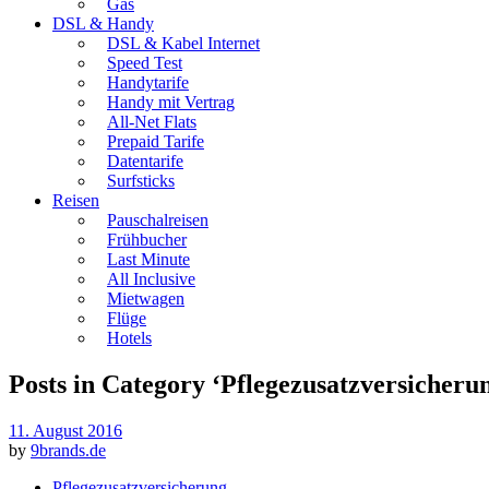
Gas
DSL & Handy
DSL & Kabel Internet
Speed Test
Handytarife
Handy mit Vertrag
All-Net Flats
Prepaid Tarife
Datentarife
Surfsticks
Reisen
Pauschalreisen
Frühbucher
Last Minute
All Inclusive
Mietwagen
Flüge
Hotels
Posts in Category ‘
Pflegezusatzversicheru
11. August 2016
by
9brands.de
Pflegezusatzversicherung