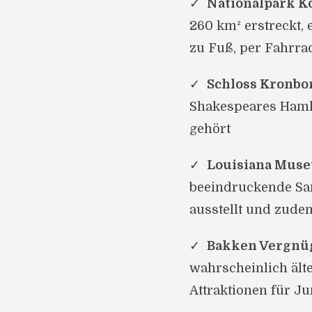
Nationalpark K
260 km² erstreckt, 
zu Fuß, per Fahrra
Schloss Kronbo
Shakespeares Haml
gehört
Louisiana Muse
beeindruckende Sa
ausstellt und zude
Bakken Vergnü
wahrscheinlich älte
Attraktionen für Ju