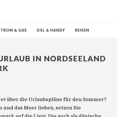
STROM & GAS
DSL & HANDY
REISEN
: URLAUB IN NORDSEELAND
RK
tet über die Urlaubspläne für den Sommer?
 und das Meer lieben, setzen Sie
ark auf die Liste. Die auch als dänische