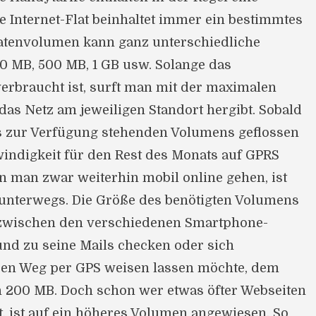
ese Internet-Flat beinhaltet immer ein bestimmtes
atenvolumen kann ganz unterschiedliche
00 MB, 500 MB, 1 GB usw. Solange das
erbraucht ist, surft man mit der maximalen
das Netz am jeweiligen Standort hergibt. Sobald
s zur Verfügung stehenden Volumens geflossen
windigkeit für den Rest des Monats auf GPRS
n man zwar weiterhin mobil online gehen, ist
unterwegs. Die Größe des benötigten Volumens
 zwischen den verschiedenen Smartphone-
und zu seine Mails checken oder sich
den Weg per GPS weisen lassen möchte, dem
 200 MB. Doch schon wer etwas öfter Webseiten
t, ist auf ein höheres Volumen angewiesen. So