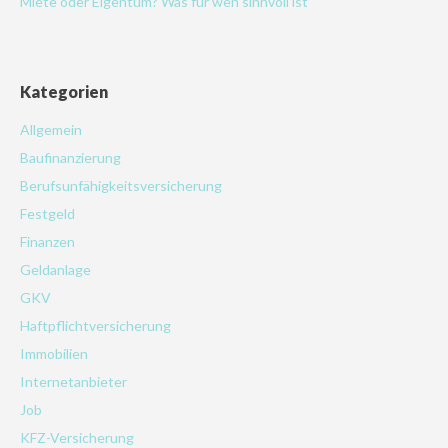
Miete oder Eigentum? Was für wen sinnvoll ist
Kategorien
Allgemein
Baufinanzierung
Berufsunfähigkeitsversicherung
Festgeld
Finanzen
Geldanlage
GKV
Haftpflichtversicherung
Immobilien
Internetanbieter
Job
KFZ-Versicherung