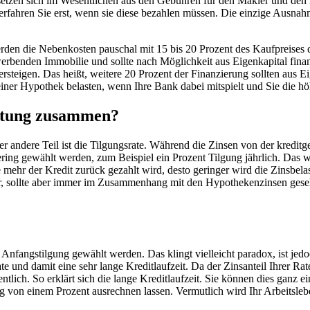
etzen sich im Wesentlichen aus den Gebühren für den Makler und den
ahren Sie erst, wenn sie diese bezahlen müssen. Die einzige Ausnahm
en die Nebenkosten pauschal mit 15 bis 20 Prozent des Kaufpreises de
werbenden Immobilie und sollte nach Möglichkeit aus Eigenkapital fina
steigen. Das heißt, weitere 20 Prozent der Finanzierung sollten aus E
einer Hypothek belasten, wenn Ihre Bank dabei mitspielt und Sie die h
astung zusammen?
er andere Teil ist die Tilgungsrate. Während die Zinsen von der kredi
ring gewählt werden, zum Beispiel ein Prozent Tilgung jährlich. Das w
Je mehr der Kredit zurück gezahlt wird, desto geringer wird die Zinsbela
bar, sollte aber immer im Zusammenhang mit den Hypothekenzinsen ges
 die Anfangstilgung gewählt werden. Das klingt vielleicht paradox, ist je
te und damit eine sehr lange Kreditlaufzeit. Da der Zinsanteil Ihrer R
tlich. So erklärt sich die lange Kreditlaufzeit. Sie können dies ganz 
ung von einem Prozent ausrechnen lassen. Vermutlich wird Ihr Arbeitsle