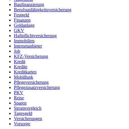
Baufinanzierung
Berufsunfähigkeitsversicherung
Festgeld
Finanzen
Geldanlage
GKV
Haftpflichtversicherung
Immobilien
Internetanbieter
Job
KFZ-Versicherung
Kredit
Kredite
Kreditkarten
Mobilfunk
Pflegeversicherung
Pflegezusatzversicherung
PKV
Reise
Sparen
Stromvergleich
Tagesgeld
Versicherungen
Vorsorge