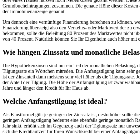
oder eines Hauses müssen noch Nebenkosten gezahlt werden. Diese s
Grundbucheintragungen zusammen. Die genaue Höhe dieser Kosten erf
der Immobilienanzeige genannt.
Um dennoch eine vernünftige Finanzierung berechnen zu können, werd
Finanzierung übersteigt also den Verkehrs- oder Marktwert der zu er
bekommen, sollte die Beleihung 80 Prozent des Marktwertes nicht über
von 40 Prozent. Natürlich können Sie Ihr Eigenheim auch höher mit 
Wie hängen Zinssatz und monatliche Bel
Die Hypothekenzinsen sind nur ein Teil der monatlichen Belastung, d
Tilgungsrate ein Wörtchen mitreden. Die Anfangstilgung kann sehr ge
ist der Zinsanteil dann meistens sehr viel höher als die Tilgungsrate. 
der Anteil der Tilgung. Die Höhe der Anfangstilgung ist zwar wähl
Jahre und länger den Kredit für Ihr Haus ab.
Welche Anfangstilgung ist ideal?
Als Faustformel gilt: je geringer der Zinssatz ist, desto höher sollte
geringen Anfangstilgung bedeutet eine ebenfalls geringe monatlich Ra
Jahr sinkt, erhöht sich im Gegenzug auch der Tiglungssatz nur unwesen
sich die Kreditlaufzeit für Ihren Wunschkredit bei einer Anfangstilg