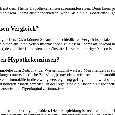
ch mit dem Thema Hypothekenzinsen auseinandersetzen. Denn kaum je
n mit diesem Thema auseinandersetzen, wenn Sie ein Haus oder eine Ei
nsen Vergleich?
ergleichen. Dazu können Sie auf unterschiedlichen Vergleichsportalen 
ieten auf ihren Seiten Informationen zu diesem Thema an, sowohl im M
t, desto höher ist meistens der Zinssatz. In Zeiten niedriger Zinsen ist d
 den Hypothekenzinsen?
mmobilie zum Zeitpunkt der Wertermittlung wert ist. Meist handelt es 
rlangen unterschiedliche Zinssätze, je nachdem, wie hoch eine Immobili
eine Immobilie in die Zwangsversteigerung gelangen, dann wird sie hä
mit höheren Zinsen bezahlen. In der Regel sind die Zinsen für Kreditbe
ausreichend Eigenkapital zu finanzieren.
obilienfinanzierung empfohlen. Diese Empfehlung ist recht einfach n