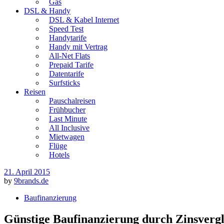
Gas
DSL & Handy
DSL & Kabel Internet
Speed Test
Handytarife
Handy mit Vertrag
All-Net Flats
Prepaid Tarife
Datentarife
Surfsticks
Reisen
Pauschalreisen
Frühbucher
Last Minute
All Inclusive
Mietwagen
Flüge
Hotels
21. April 2015
by
9brands.de
Baufinanzierung
Günstige Baufinanzierung durch Zinsvergl