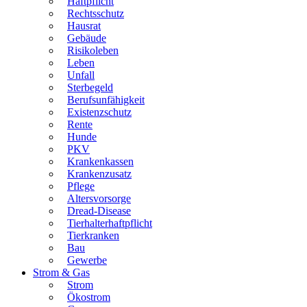
Haftpflicht
Rechtsschutz
Hausrat
Gebäude
Risikoleben
Leben
Unfall
Sterbegeld
Berufsunfähigkeit
Existenzschutz
Rente
Hunde
PKV
Krankenkassen
Krankenzusatz
Pflege
Altersvorsorge
Dread-Disease
Tierhalterhaftpflicht
Tierkranken
Bau
Gewerbe
Strom & Gas
Strom
Ökostrom