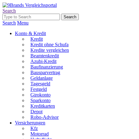
Search
Search
Menu
Konto & Kredit
Kredit
Kredit ohne Schufa
Kredite vergleichen
Beamtenkredit
Azubi-Kredit
Baufinanzierung
Bausparvertrag
Geldanlage
Tagesgeld
Festgeld
Girokonto
Sparkonto
Kreditkarten
Depot
Robo-Advisor
Versicherungen
Kfz
Motorrad