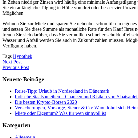
In Zeiten niedriger Zinsen wird häufig eine minimale Anfangstilgung 
Sie ein anfängliche Tilgung in Höhe von drei oder besser vier Prozen
Möglichen.
Wohnen Sie zur Miete und sparen Sie nebenbei schon für ein eigenes 
und setzen Sie diese Summe als monatliche Rate für den Kauf Ihres n
freuen Sie sich darüber, dass Sie vermutlich schneller schuldenfrei s
Wasser und Abfall werden Sie auch in Zukunft zahlen müssen. Möglic
Verfügung haben.
Tags
Hypothek
Next Post
Previous Post
Neueste Beiträge
Reise-Tipp: Urlaub in Nordseeland in Dänemark
Indische Staatsanleihen – Chancen und Risiken von Staatsanlei
Die besten Krypto-Börsen 2020
Versicherungen, Vorsorge, Steuer & Co: Wann lohnt sich Heirat
Miete oder Eigentum? Was für wen sinnvoll ist
Kategorien
Allgemein