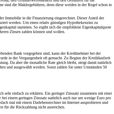
 Notar, den Grunderwerbssteuern und den Gebühren für die
e sind die Maklergebühren, denn diese werden in der Regel schon in
r Immobilie in die Finanzierung eingerechnet. Dieser Anteil der
nziert werden. Um einen relativ günstigen Hypothekenzins zu
igenkapital stammen. So ergibt sich die empfohlene Eigenkapitalquote
öheren Zinsen zahlen können und wollen.
tgebenden Bank vorgegeben sind, kann der Kreditnehmer bei der
urde in der Vergangenheit oft gemacht. Zu Beginn der Kreditlaufzeit
stung. Da aber die monatliche Rate gleich bleibt, steigt damit natürlich
ehen und ausgewählt werden. Sonst zahlen Sie unter Umständen 50
doch sehr einfach zu erklären. Ein geringer Zinssatz zusammen mit einer
ate bei einem geringen Zinssatz natürlich auch nur um wenige Euro pro
einfach mal mit einem Darlehensrechner im Internet ausprobieren und
ben für die Rückzahlung nicht ausreichen.