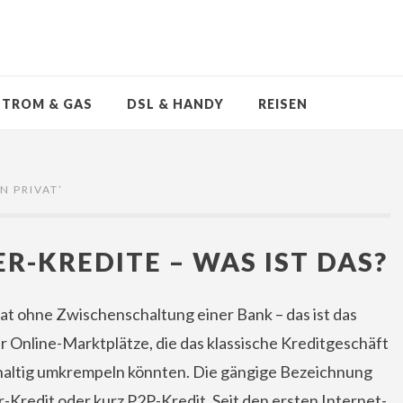
STROM & GAS
DSL & HANDY
REISEN
N PRIVAT
’
ER-KREDITE – WAS IST DAS?
vat ohne Zwischenschaltung einer Bank – das ist das
er Online-Marktplätze, die das klassische Kreditgeschäft
hhaltig umkrempeln könnten. Die gängige Bezeichnung
-Kredit oder kurz P2P-Kredit. Seit den ersten Internet-