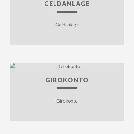
GELDANLAGE
Geldanlage
GIROKONTO
Girokonto