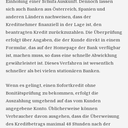
Einholung einer Schufa Auskunft. Dennoch lassen
sich auch Banken aus Österreich, Spanien und
anderen Ländern nachweisen, dass der
Kreditnehmer finanziell in der Lage ist, den
beantragten Kredit zurückzuzahlen. Die Überprüfung
erfolgt über Angaben, die der Kunde direkt in einem
Formular, das auf der Homepage der Bank verfügbar
ist, machen muss, so dass eine schnelle Abwicklung
gewährleistet ist. Dieses Verfahren ist wesentlich
schneller als bei vielen stationären Banken.
Wenn es gelingt, einen Sofortkredit ohne
Bonitätsprüfung zu bekommen, erfolgt die
Auszahlung umgehend auf das vom Kunden
angegebene Konto. Üblicherweise können
Verbraucher davon ausgehen, dass die Überweisung
des Kreditbetrags maximal 48 Stunden nach der