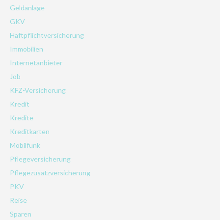
Geldanlage
GKV
Haftpflichtversicherung
Immobilien
Internetanbieter
Job
KFZ-Versicherung
Kredit
Kredite
Kreditkarten
Mobilfunk
Pflegeversicherung
Pflegezusatzversicherung
PKV
Reise
Sparen