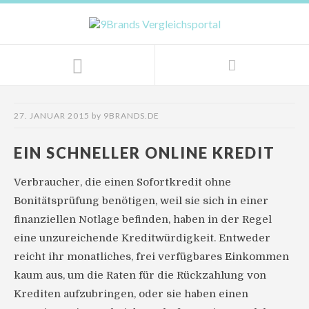
27. JANUAR 2015
by
9BRANDS.DE
EIN SCHNELLER ONLINE KREDIT
Verbraucher, die einen Sofortkredit ohne
Bonitätsprüfung benötigen, weil sie sich in einer
finanziellen Notlage befinden, haben in der Regel
eine unzureichende Kreditwürdigkeit. Entweder
reicht ihr monatliches, frei verfügbares Einkommen
kaum aus, um die Raten für die Rückzahlung von
Krediten aufzubringen, oder sie haben einen