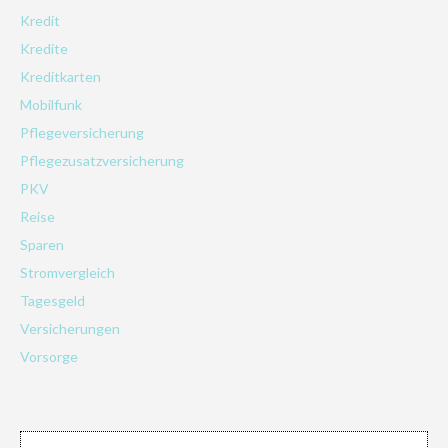
Kredit
Kredite
Kreditkarten
Mobilfunk
Pflegeversicherung
Pflegezusatzversicherung
PKV
Reise
Sparen
Stromvergleich
Tagesgeld
Versicherungen
Vorsorge