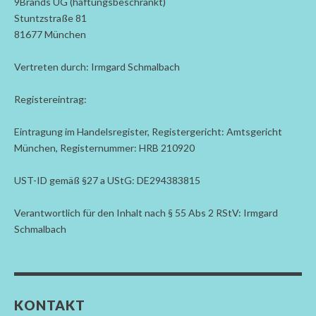
9Brands UG (haftungsbeschränkt)
Stuntzstraße 81
81677 München
Vertreten durch: Irmgard Schmalbach
Registereintrag:
Eintragung im Handelsregister, Registergericht: Amtsgericht
München, Registernummer: HRB 210920
UST-ID gemäß §27 a UStG: DE294383815
Verantwortlich für den Inhalt nach § 55 Abs 2 RStV: Irmgard
Schmalbach
KONTAKT