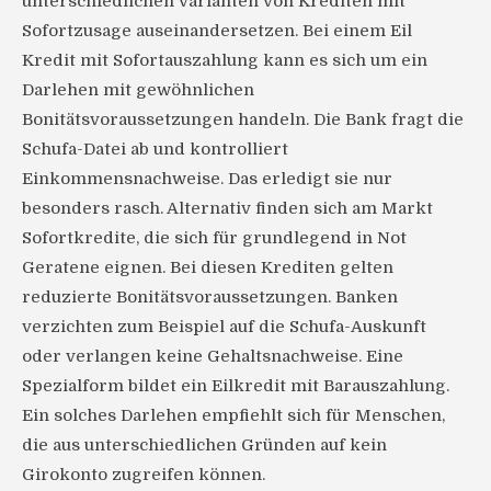
unterschiedlichen Varianten von Krediten mit
Sofortzusage auseinandersetzen. Bei einem Eil
Kredit mit Sofortauszahlung kann es sich um ein
Darlehen mit gewöhnlichen
Bonitätsvoraussetzungen handeln. Die Bank fragt die
Schufa-Datei ab und kontrolliert
Einkommensnachweise. Das erledigt sie nur
besonders rasch. Alternativ finden sich am Markt
Sofortkredite, die sich für grundlegend in Not
Geratene eignen. Bei diesen Krediten gelten
reduzierte Bonitätsvoraussetzungen. Banken
verzichten zum Beispiel auf die Schufa-Auskunft
oder verlangen keine Gehaltsnachweise. Eine
Spezialform bildet ein Eilkredit mit Barauszahlung.
Ein solches Darlehen empfiehlt sich für Menschen,
die aus unterschiedlichen Gründen auf kein
Girokonto zugreifen können.