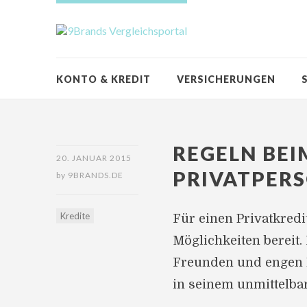
KONTO & KREDIT
VERSICHERUNGEN
REGELN BEI
20. JANUAR 2015
PRIVATPER
by
9BRANDS.DE
Kredite
Für einen Privatkred
Möglichkeiten bereit.
Freunden und engen B
in seinem unmittelbar