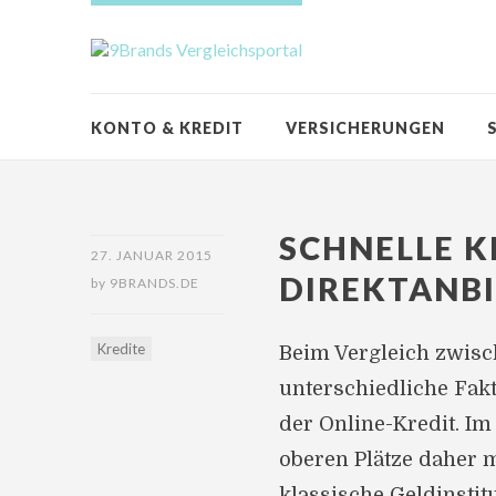
KONTO & KREDIT
VERSICHERUNGEN
SCHNELLE K
27. JANUAR 2015
DIREKTANB
by
9BRANDS.DE
Kredite
Beim Vergleich zwisch
unterschiedliche Fakt
der Online-Kredit. Im
oberen Plätze daher m
klassische Geldinstit