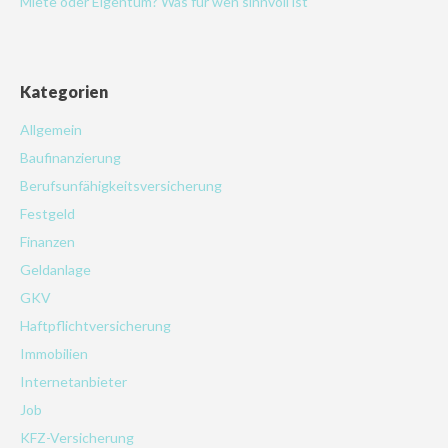
Miete oder Eigentum? Was für wen sinnvoll ist
Kategorien
Allgemein
Baufinanzierung
Berufsunfähigkeitsversicherung
Festgeld
Finanzen
Geldanlage
GKV
Haftpflichtversicherung
Immobilien
Internetanbieter
Job
KFZ-Versicherung