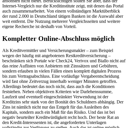
ansonsten nicht bietet. Berücksichtigen sollten Sie aber, dass der
Internet-Vergleich nur die Kreditinstitute zeigt, mit denen das Portal
auch zusammenarbeitet. Von einem vollständigen Marktüberblick
der rund 2.000 in Deutschland tätigen Banken ist die Auswahl aber
weit entfernt. Die Nutzung mehrerer Vergleichsseiten und weitere
eigene Recherche ist deshalb von Vorteil.
Kompletter Online-Abschluss möglich
Als Kreditvermittler und Versicherungsmakler – zum Beispiel
wegen der häufig mit angebotenen Restkreditversicherung –
beschränken sich Portale wie Check24, Verivox und Biallo nicht auf
das reine Auflisten von Anbietern mit Zinssätzen und Gebühren,
sondern erlauben in vielen Fällen einen komplett digitalen Prozess
bis zum Vertragsabschluss. Eine vorläufige Vergabeentscheidung
wird fast ohne Zeitverzug innerhalb weniger Minuten getroffen.
Allerdings bedeutet das noch nicht, dass auch die Konditionen
feststehen. Neben objektiven Kriterien wie Darlehenssumme,
Laufzeit und eventuell eingeschränkter Verwendung ist der
Kreditzins sehr stark von der Bonität des Schuldners abhängig. Der
Zins ist nämlich nicht nur das Entgelt für das Ausleihen des
Kapitals, sondern auch ein Maß für das Risiko. Und das ist bei
negativ beurteilter Kreditwürdigkeit recht hoch. Der beste Rat an
den Kredit-Interessenten ist, die angeforderten Unterlagen
vollständig zur Verfügung zu stellen. Auch das ist online möglich,