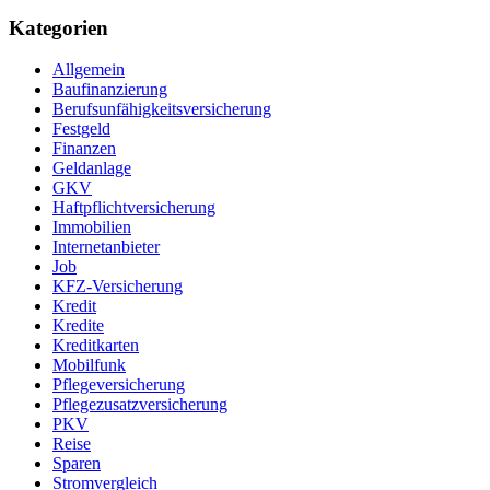
Kategorien
Allgemein
Baufinanzierung
Berufsunfähigkeitsversicherung
Festgeld
Finanzen
Geldanlage
GKV
Haftpflichtversicherung
Immobilien
Internetanbieter
Job
KFZ-Versicherung
Kredit
Kredite
Kreditkarten
Mobilfunk
Pflegeversicherung
Pflegezusatzversicherung
PKV
Reise
Sparen
Stromvergleich