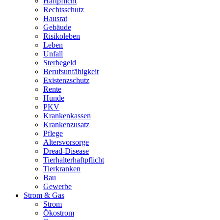
Haftpflicht
Rechtsschutz
Hausrat
Gebäude
Risikoleben
Leben
Unfall
Sterbegeld
Berufsunfähigkeit
Existenzschutz
Rente
Hunde
PKV
Krankenkassen
Krankenzusatz
Pflege
Altersvorsorge
Dread-Disease
Tierhalterhaftpflicht
Tierkranken
Bau
Gewerbe
Strom & Gas
Strom
Ökostrom