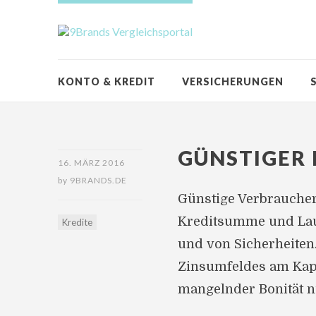
KONTO & KREDIT
VERSICHERUNGEN
GÜNSTIGER 
16. MÄRZ 2016
by
9BRANDS.DE
Günstige Verbraucherk
Kreditsumme und Lauf
Kredite
und von Sicherheiten.
Zinsumfeldes am Kapi
mangelnder Bonität n