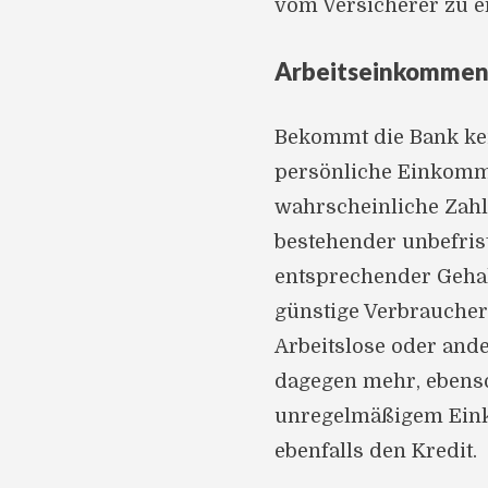
vom Versicherer zu e
Arbeitseinkommen a
Bekommt die Bank kein
persönliche Einkommen
wahrscheinliche Zahl
bestehender unbefrist
entsprechender Gehal
günstige Verbraucherk
Arbeitslose oder and
dagegen mehr, ebenso
unregelmäßigem Eink
ebenfalls den Kredit.