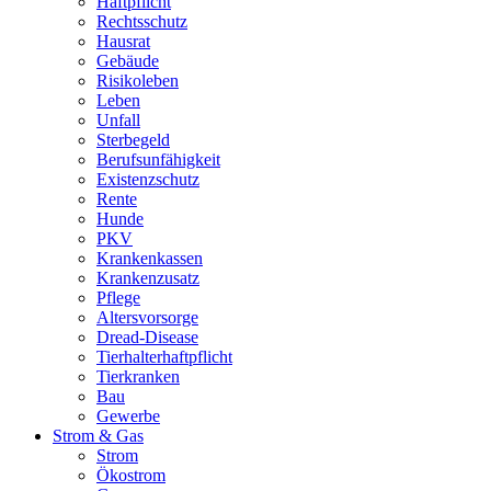
Haftpflicht
Rechtsschutz
Hausrat
Gebäude
Risikoleben
Leben
Unfall
Sterbegeld
Berufsunfähigkeit
Existenzschutz
Rente
Hunde
PKV
Krankenkassen
Krankenzusatz
Pflege
Altersvorsorge
Dread-Disease
Tierhalterhaftpflicht
Tierkranken
Bau
Gewerbe
Strom & Gas
Strom
Ökostrom